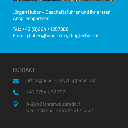
Jürgen Huber – Geschäftsführer und Ihr erster
Ansprechpartner
Tel.:
+43 (0)664 / 1257380
Email:
j.huber@huber-recyclingtechnik.at
KONTAKT
office@huber-recyclingtechnik.at

+43 2254 / 72 797


A-2442 Unterwaltersdorf
Georg Bannert-Straße 21 / Top 4