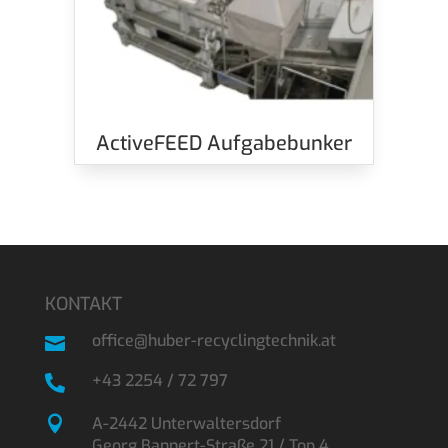
ActiveFEED Aufgabebunker
KONTAKT
office@huber-recyclingtechnik.at

+43 2254 / 72 797


A-2442 Unterwaltersdorf
Georg Bannert-Straße 21 / Top 4