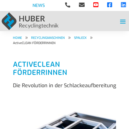





NEWS
9
9
9
HOME
RECYCLINGMASCHINEN
SPALECK
ActiveCLEAN FÖRDERRINNEN
ACTIVECLEAN
FÖRDERRINNEN
Die Revolution in der Schlackeaufbereitung