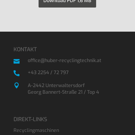
Download PDF 1,6 MB
KONTAKT
office@huber-recyclingtechnik.at

+43 2254 / 72 797


A-2442 Unterwaltersdorf
Georg Bannert-Straße 21 / Top 4
DIREKT-LINKS
Recyclingmaschinen