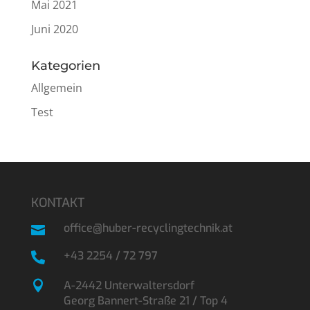
Mai 2021
Juni 2020
Kategorien
Allgemein
Test
KONTAKT
office@huber-recyclingtechnik.at

+43 2254 / 72 797


A-2442 Unterwaltersdorf
Georg Bannert-Straße 21 / Top 4