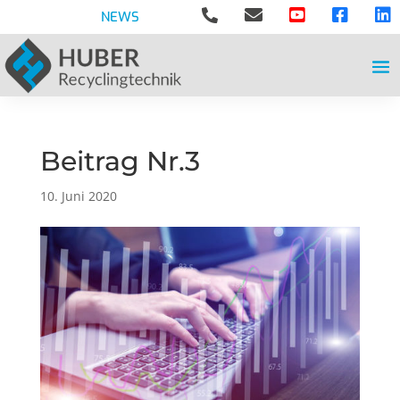





NEWS
Beitrag Nr.3
10. Juni 2020