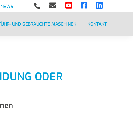





NEWS
FÜHR- UND GEBRAUCHTE MASCHINEN
KONTAKT
NDUNG ODER
mmen