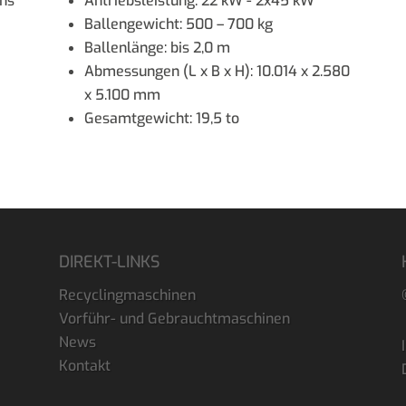
ens
Antriebsleistung: 22 kW - 2x45 kW
Ballengewicht: 500 – 700 kg
Ballenlänge: bis 2,0 m
Abmessungen (L x B x H): 10.014 x 2.580
x 5.100 mm
Gesamtgewicht: 19,5 to
DIREKT-LINKS
Recyclingmaschinen
Vorführ- und Gebrauchtmaschinen
News
Kontakt