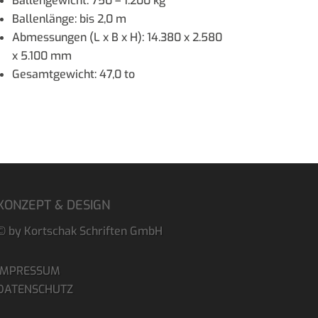
Ballengewicht: 750 – 1.200 kg
Ballenlänge: bis 2,0 m
Abmessungen (L x B x H): 14.380 x 2.580
x 5.100 mm
Gesamtgewicht: 47,0 to
KONZEPT & DESIGN
© by Kortschak Schriften GmbH
IMPRESSUM
DATENSCHUTZ