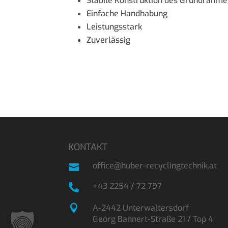
Stabile Konstruktion des Grundrahm
Einfache Handhabung
Leistungsstark
Zuverlässig
KONTAKT
office@huber-recyclingtechnik.at

+43 2254 / 72 797


A-2442 Unterwaltersdorf
Georg Bannert-Straße 21 / Top 4